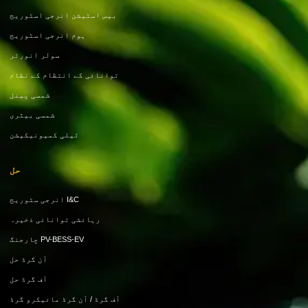
بیس اسٹیشن انرجی اسٹوریج
ہوم انرجی اسٹوریج
سولر انورٹر
توانائی کے انتظام کے نظام
شمسی پینل
شمسی بیٹری
ٹیلی کمیونیکیشن
حل
I&C انرجی سٹوریج
رہائشی توانائی ذخیرہ
PV-BESS-EV چارجنگ
آن گرڈ حل
آف گرڈ حل
آف گرڈ / آن گرڈ مائیکرو گرڈ