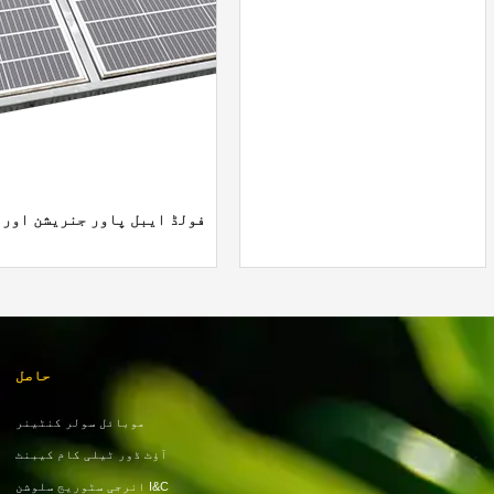
فولڈ ایبل پاور جنریش
حاصل
موبائل سولر کنٹینر
آؤٹ ڈور ٹیلی کام کیبنٹ
I&C انرجی سٹوریج سلوشن