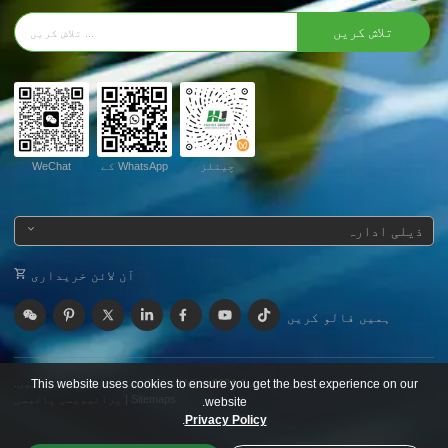
تلاش کریں
چینلز
WhatsApp کے
WeChat
ذیلی ادارہ
آن لائن خریداری
ہمیں فالو کریں
This website uses cookies to ensure you get the best experience on our
کاپی رائٹ © 2024
Huijue گروپ۔
جملہ حقوق محفوظ ہیں.
Sitemaps
|
پرائیویسی پالیسی
website.
.
Privacy Policy