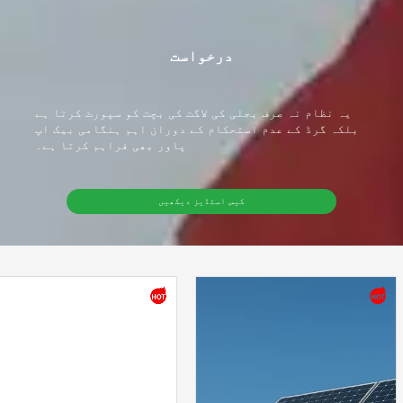
درخواست
براہ کرم پروڈکٹ کی قسم منتخب کریں۔
یہ نظام نہ صرف بجلی کی لاگت کی بچت کو سپورٹ کرتا ہے
بلکہ گرڈ کے عدم استحکام کے دوران اہم ہنگامی بیک اپ
پاور بھی فراہم کرتا ہے۔
کیس اسٹڈیز دیکھیں
پیغام بھیجیں