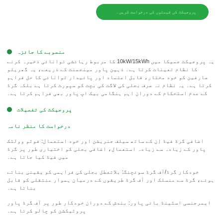
پروجیکٹ کی قیمتوں کی درخواست کریں۔
منصوبے کا جائزہ
یہ پروجیکٹ جمیکا میں 10kW/15kWh کا مربوط رہائشی توانائی ذخیرہ کرنے
کا نظام تعینات کرتا ہے۔ ذہین پاور مینجمنٹ کے ذریعے، یہ گھریلو
صارفین کو خود مختار، قابل اعتماد اور پائیدار توانائی کا حل فراہم
کرتا ہے۔ یہ نظام نہ صرف بجلی کی لاگت کی بچت کو سپورٹ کرتا ہے بلکہ گرڈ
کے عدم استحکام کے دوران اہم ہنگامی بیک اپ پاور بھی فراہم کرتا ہے۔
پروجیکٹ کی تفصیلات
درخواست کا منظر نامہ
اضافی گرڈ فیڈ اِن کے ساتھ سیلف جنریشن اور خود استعمال: فوٹو وولٹک
پاور کے زیادہ سے زیادہ استعمال، اضافی بجلی کو اختیاری طور پر گرڈ
میں فیڈ کیا جاتا ہے۔
خودکار گرڈ/آف گرڈ سوئچنگ: بلاتعطل بجلی کی فراہمی کو یقینی بناتے
ہوئے، گرڈ سے منسلک اور آف گرڈ طریقوں کے درمیان ہموار منتقلی کو قابل
بناتا ہے۔
ایمرجنسی اسٹینڈ بائی پاور: بندش کے دوران خودکار طور پر آف گرڈ پاور
پروٹیکشن کو چالو کرتا ہے۔