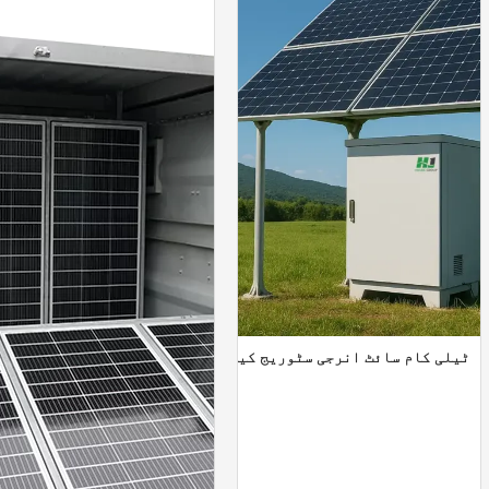
رہ (اسٹیک ایبل)
ٹیلی کام سائٹ انرجی سٹوریج کیبنٹ