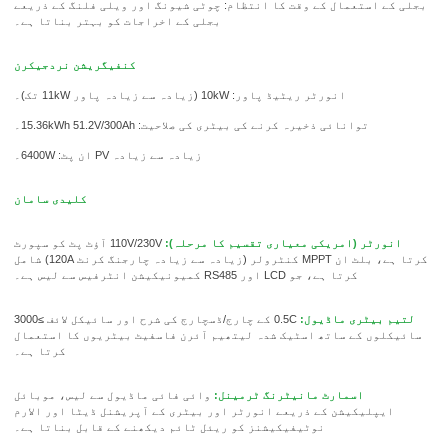
بجلی کے استعمال کے وقت کا انتظام: چوٹی شیونگ اور ویلی فلنگ کے ذریعے
بجلی کے اخراجات کو بہتر بناتا ہے۔
کنفیگریشن نردجیکرن
انورٹر ریٹیڈ پاور: 10kW (زیادہ سے زیادہ پاور 11kW تک)۔
توانائی ذخیرہ کرنے کی بیٹری کی صلاحیت: 15.36kWh 51.2V/300Ah۔
زیادہ سے زیادہ PV ان پٹ: 6400W۔
کلیدی سامان
انورٹر (امریکی معیاری تقسیم کا مرحلہ):
110V/230V آؤٹ پٹ کو سپورٹ
کرتا ہے، بلٹ ان MPPT کنٹرولر (زیادہ سے زیادہ چارجنگ کرنٹ 120A) شامل
کرتا ہے، جو LCD اور RS485 کمیونیکیشن انٹرفیس سے لیس ہے۔
لتیم بیٹری ماڈیول:
0.5C کے چارج/ڈسچارج کی شرح اور سائیکل لائف ≥3000
سائیکلوں کے ساتھ اسٹیک شدہ لیتھیم آئرن فاسفیٹ بیٹریوں کا استعمال
کرتا ہے۔
اسمارٹ مانیٹرنگ ٹرمینل:
وائی ​​فائی ماڈیول سے لیس، موبائل
ایپلیکیشن کے ذریعے انورٹر اور بیٹری کے آپریشنل ڈیٹا اور الارم
نوٹیفیکیشنز کو ریئل ٹائم دیکھنے کے قابل بناتا ہے۔