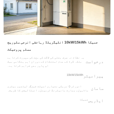
جمیکا 10kW/15kWh انٹیگریٹڈ رہائشی انرجی سٹوریج
سسٹم پروجیکٹ
یہ نظام نہ صرف بجلی کی لاگت کی بچت کو سپورٹ کرتا ہے
درخواست
بلکہ گرڈ کے عدم استحکام کے دوران اہم ہنگامی بیک
اپ پاور بھی فراہم کرتا ہے۔
10kW/15kWh
پیرامیٹر
انورٹر (امریکی معیاری اسپلٹ فیز)، لیتھیم بیٹری
سامان
ماڈیول، سمارٹ مانیٹرنگ ٹرمینل، انسٹالیشن کا طریقہ
جمیکا
ایڈریس