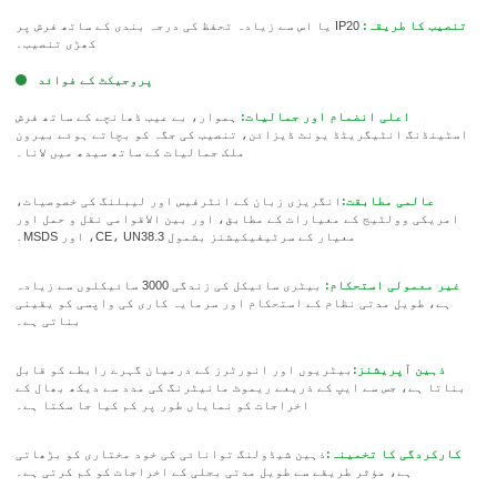
تنصیب کا طریقہ:
IP20 یا اس سے زیادہ تحفظ کی درجہ بندی کے ساتھ فرش پر
کھڑی تنصیب۔
پروجیکٹ کے فوائد
اعلی انضمام اور جمالیات:
ہموار، بے عیب ڈھانچے کے ساتھ فرش
اسٹینڈنگ انٹیگریٹڈ یونٹ ڈیزائن، تنصیب کی جگہ کو بچاتے ہوئے بیرون
ملک جمالیات کے ساتھ سیدھ میں لانا۔
عالمی مطابقت:
انگریزی زبان کے انٹرفیس اور لیبلنگ کی خصوصیات،
امریکی وولٹیج کے معیارات کے مطابق، اور بین الاقوامی نقل و حمل اور
معیار کے سرٹیفیکیشنز بشمول CE، UN38.3، اور MSDS۔
غیر معمولی استحکام:
بیٹری سائیکل کی زندگی 3000 سائیکلوں سے زیادہ
ہے، طویل مدتی نظام کے استحکام اور سرمایہ کاری کی واپسی کو یقینی
بناتی ہے۔
ذہین آپریشنز:
بیٹریوں اور انورٹرز کے درمیان گہرے رابطے کو قابل
بناتا ہے، جس سے ایپ کے ذریعے ریموٹ مانیٹرنگ کی مدد سے دیکھ بھال کے
اخراجات کو نمایاں طور پر کم کیا جا سکتا ہے۔
کارکردگی کا تخمینہ:
ذہین شیڈولنگ توانائی کی خود مختاری کو بڑھاتی
ہے، مؤثر طریقے سے طویل مدتی بجلی کے اخراجات کو کم کرتی ہے۔