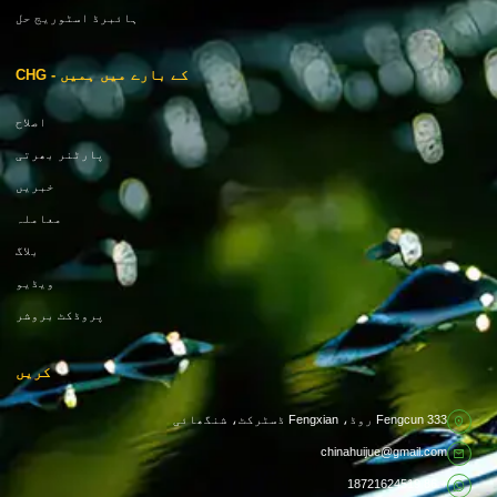
ہائبرڈ اسٹوریج حل
کے بارے میں ہمیں - CHG
اصلاح
پارٹنر بھرتی
خبریں
معاملہ
بلاگ
ویڈیو
پروڈکٹ بروشر
کریں
333 Fengcun روڈ، Fengxian ڈسٹرکٹ، شنگھائی
chinahuijue@gmail.com
+ 86 18721624519