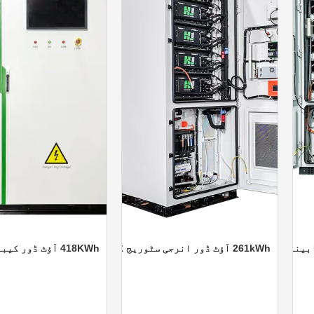
261kWh آؤٹ ڈور انرجی سٹوریج کیبنٹ
418KWh آؤٹ ڈور کیبنٹ انرجی سٹوریج سسٹم