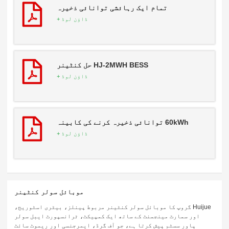
تمام ایک رہائشی توانائی ذخیرہ
ڈاؤن لوڈ +
HJ-2MWH BESS حل کنٹینر
ڈاؤن لوڈ +
60kWh توانائی ذخیرہ کرنے کی کابینہ
ڈاؤن لوڈ +
موبائل سولر کنٹینر
Huijue گروپ کا موبائل سولر کنٹینر مربوط پینلز، بیٹری اسٹوریج،
اور سمارٹ مینجمنٹ کے ساتھ ایک کمپیکٹ، ٹرانسپورٹ ایبل سولر
پاور سسٹم پیش کرتا ہے، جو آف گرڈ، ایمرجنسی اور ریموٹ سائٹ