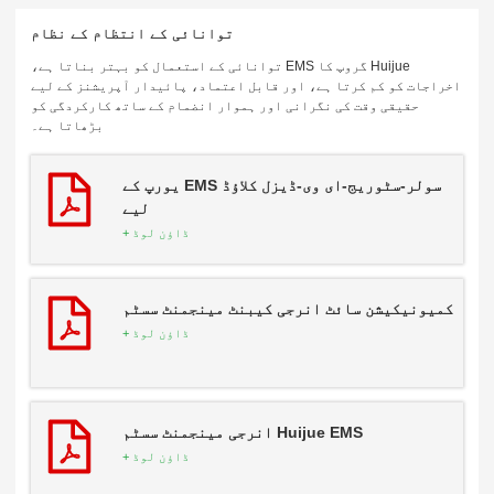
توانائی کے انتظام کے نظام
Huijue گروپ کا EMS توانائی کے استعمال کو بہتر بناتا ہے،
اخراجات کو کم کرتا ہے، اور قابل اعتماد، پائیدار آپریشنز کے لیے
حقیقی وقت کی نگرانی اور ہموار انضمام کے ساتھ کارکردگی کو
بڑھاتا ہے۔
سولر-سٹوریج-ای وی-ڈیزل کلاؤڈ EMS یورپ کے
لیے
ڈاؤن لوڈ +
کمیونیکیشن سائٹ انرجی کیبنٹ مینجمنٹ سسٹم
ڈاؤن لوڈ +
Huijue EMS انرجی مینجمنٹ سسٹم
ڈاؤن لوڈ +