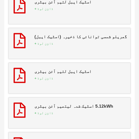
اسٹیک ایبل لتیم آئن بیٹری
ڈاؤن لوڈ +
براہ کرم پروڈکٹ کی قسم منتخب کریں۔
گھریلو شمسی توانائی کا ذخیرہ (اسٹیک ایبل)
ڈاؤن لوڈ +
پیغام بھیجیں
اسٹیک ایبل لتیم آئن بیٹری
ڈاؤن لوڈ +
5.12kWh اسٹیک شدہ لیتھیم آئن بیٹری
ڈاؤن لوڈ +