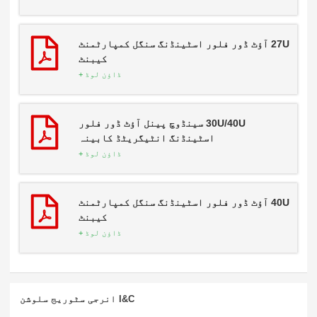
27U آؤٹ ڈور فلور اسٹینڈنگ سنگل کمپارٹمنٹ
کیبنٹ
ڈاؤن لوڈ +
30U/40U سینڈوچ پینل آؤٹ ڈور فلور
اسٹینڈنگ انٹیگریٹڈ کابینہ
ڈاؤن لوڈ +
40U آؤٹ ڈور فلور اسٹینڈنگ سنگل کمپارٹمنٹ
کیبنٹ
ڈاؤن لوڈ +
I&C انرجی سٹوریج سلوشن