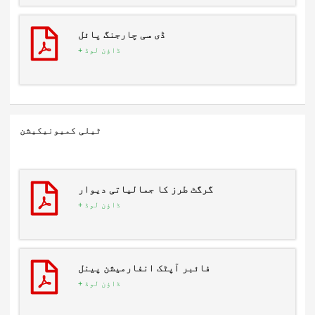
ڈی سی چارجنگ پائل
ڈاؤن لوڈ +
ٹیلی کمیونیکیشن
گرگٹ طرز کا جمالیاتی دیوار
ڈاؤن لوڈ +
فائبر آپٹک انفارمیشن پینل
ڈاؤن لوڈ +