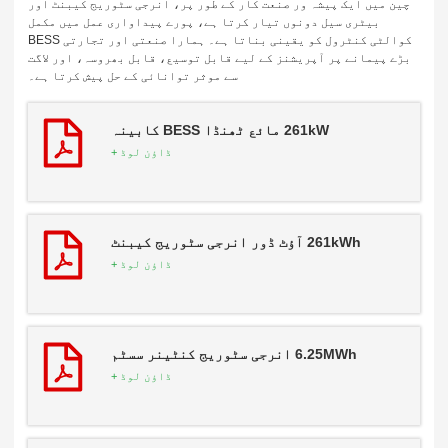
چین میں ایک پیشہ ور صنعت کار کے طور پر، انرجی سٹوریج کیبنٹ اور
بیٹری سیل دونوں تیار کرتا ہے، پورے پیداواری عمل میں مکمل
کوالٹی کنٹرول کو یقینی بناتا ہے۔ ہمارا صنعتی اور تجارتی BESS
بڑے پیمانے پر آپریشنز کے لیے قابل توسیع، قابل بھروسہ، اور لاگت
سے موثر توانائی کے حل پیش کرتا ہے۔
261kW مائع ٹھنڈا BESS کابینہ
ڈاؤن لوڈ +
261kWh آؤٹ ڈور انرجی سٹوریج کیبنٹ
ڈاؤن لوڈ +
6.25MWh انرجی سٹوریج کنٹینر سسٹم
ڈاؤن لوڈ +