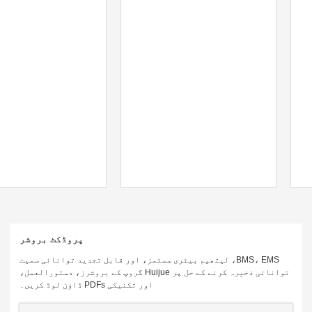
پروڈکٹ بروشر
BMS، EMS، لیتھیم بیٹری سسٹمز، اور قابل تجدید توانائی سمیت
توانائی ذخیرہ کرنے کے حل پر Huijue گروپ کے بروشرز، دستورالعمل،
اور تکنیکی PDFs ڈاؤن لوڈ کریں۔