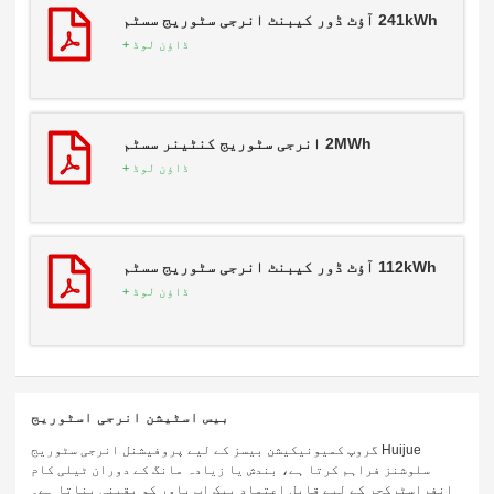
241kWh آؤٹ ڈور کیبنٹ انرجی سٹوریج سسٹم
ڈاؤن لوڈ +
2MWh انرجی سٹوریج کنٹینر سسٹم
ڈاؤن لوڈ +
112kWh آؤٹ ڈور کیبنٹ انرجی سٹوریج سسٹم
ڈاؤن لوڈ +
بیس اسٹیشن انرجی اسٹوریج
Huijue گروپ کمیونیکیشن بیسز کے لیے پروفیشنل انرجی سٹوریج
سلوشنز فراہم کرتا ہے، بندش یا زیادہ مانگ کے دوران ٹیلی کام
انفراسٹرکچر کے لیے قابل اعتماد بیک اپ پاور کو یقینی بناتا ہے۔