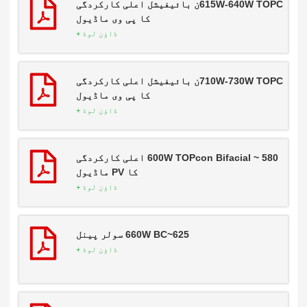
615W-640W TOPCن بائیفیشل اعلی کارکردگی
کا پی وی ماڈیول
ڈاؤن لوڈ +
710W-730W TOPCن بائیفیشل اعلی کارکردگی
کا پی وی ماڈیول
ڈاؤن لوڈ +
580 ~ 600W TOPcon Bifacial اعلی کارکردگی
کا PV ماڈیول
ڈاؤن لوڈ +
625~660W BC سولر پینل
ڈاؤن لوڈ +