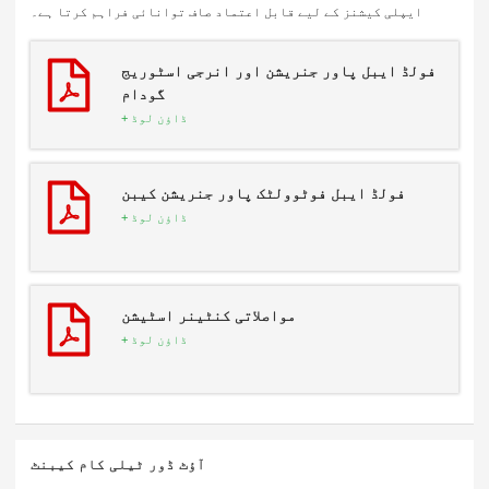
ایپلی کیشنز کے لیے قابل اعتماد صاف توانائی فراہم کرتا ہے۔
فولڈ ایبل پاور جنریشن اور انرجی اسٹوریج
گودام
ڈاؤن لوڈ +
فولڈ ایبل فوٹوولٹک پاور جنریشن کیبن
ڈاؤن لوڈ +
مواصلاتی کنٹینر اسٹیشن
ڈاؤن لوڈ +
آؤٹ ڈور ٹیلی کام کیبنٹ