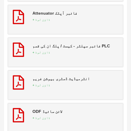
فائبر آپٹک Attenuator
ڈاؤن لوڈ +
PLC فائبر سپلٹر - کیسٹ / پلگ ان کی قسم
ڈاؤن لوڈ +
انٹرمیڈیٹ ڈسٹری بیوشن فریم
ڈاؤن لوڈ +
لائن سائیڈ ODF
ڈاؤن لوڈ +