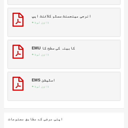
انرجی مینجمنٹ سسٹم کلائنٹ ایپ
ڈاؤن لوڈ +
کابینہ کی سطح کا EMU
ڈاؤن لوڈ +
اسٹیشن EMS
ڈاؤن لوڈ +
اپنی مرضی کے مطابق مصنوعات