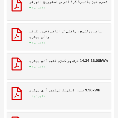
تھری فیز ہائبرڈ گرڈ انرجی اسٹوریج انورٹر
ڈاؤن لوڈ +
ہائی وولٹیج رہائشی توانائی ذخیرہ کرنے
والی بیٹری
ڈاؤن لوڈ +
14.34-16.08kWh فرش پر کھڑی لتیم آئن بیٹری
ڈاؤن لوڈ +
9.98kWh فلور اسٹینڈ لیتھیم آئن بیٹری
ڈاؤن لوڈ +