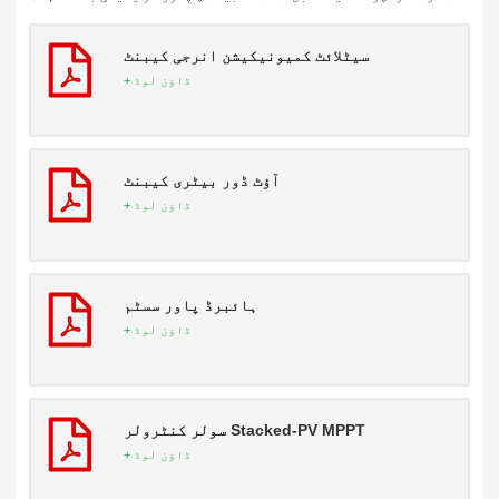
سیٹلائٹ کمیونیکیشن انرجی کیبنٹ
ڈاؤن لوڈ +
آؤٹ ڈور بیٹری کیبنٹ
ڈاؤن لوڈ +
ہائبرڈ پاور سسٹم
ڈاؤن لوڈ +
Stacked-PV MPPT سولر کنٹرولر
ڈاؤن لوڈ +