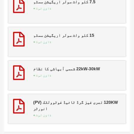
7.5 کلو واٹ سولر اریگیشن سسٹم
ڈاؤن لوڈ +
15 کلو واٹ سولر اریگیشن سسٹم
ڈاؤن لوڈ +
22kW-30kW شمسی آبپاشی کا نظام
ڈاؤن لوڈ +
120KW تھری فیز گرڈ ٹائیڈ فوٹوولٹک (PV)
انورٹر
ڈاؤن لوڈ +