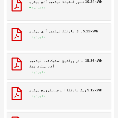
10.24kWh فلور اسٹینڈ لیتھیم آئن بیٹری
ڈاؤن لوڈ +
5.12kWh وال ماونٹڈ لیتھیم آئن بیٹری
ڈاؤن لوڈ +
15.36kWh ہائی وولٹیج اسٹیک شدہ لیتھیم
آئن بیٹری پیک
ڈاؤن لوڈ +
5.12kWh ریک ماونٹڈ انرجی سٹوریج بیٹری
ڈاؤن لوڈ +