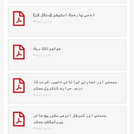
اے سی چارجنگ اسٹیشن (سنگل گن)
ڈاؤن لوڈ +
فوٹوولٹک ریک
ڈاؤن لوڈ +
صنعتی اور تجارتی توانائی ذخیرہ کرنے کا
درجہ حرارت کنٹرول سسٹم
ڈاؤن لوڈ +
صنعتی اور کمرشل انرجی سٹوریج فائر
پروٹیکشن سسٹم
ڈاؤن لوڈ +