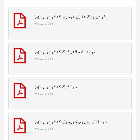
ڈوئل ونگ قابل توسیع کنٹینر ہاؤس
ڈاؤن لوڈ +
فولڈنگ سلائیڈنگ کنٹینر ہاؤس
ڈاؤن لوڈ +
فولڈنگ کنٹینر ہاؤس
ڈاؤن لوڈ +
موبائل اسپیس کیپسول کنٹینر ہاؤس
ڈاؤن لوڈ +