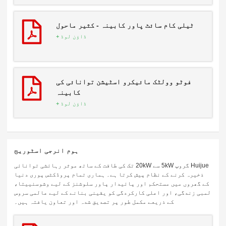
ٹیلی کام سائٹ پاور کابینہ - کثیر ماحول
ڈاؤن لوڈ +
فوٹو وولٹک مائیکرو اسٹیشن توانائی کی
کابینہ
ڈاؤن لوڈ +
x
کریں
ہم آپ کے سوالات کے جوابات دینے اور آپ کی ضروریات کے مطابق توانائی کے حل
فراہم کرنے کے لیے یہاں موجود ہیں۔
ہوم انرجی اسٹوریج
Huijue گروپ 5kW سے 20kW تک کی طاقت کے ساتھ موثر رہائشی توانائی
ذخیرہ کرنے کے نظام پیش کرتا ہے۔ ہماری تمام پروڈکٹس پوری دنیا
کے گھروں میں مستحکم اور پائیدار پاور سلوشنز کے لیے وشوسنییتا،
لمبی زندگی، اور اعلی کارکردگی کو یقینی بنانے کے لیے عالمی سروس
کے ذریعے مکمل طور پر تصدیق شدہ اور تعاون یافتہ ہیں۔