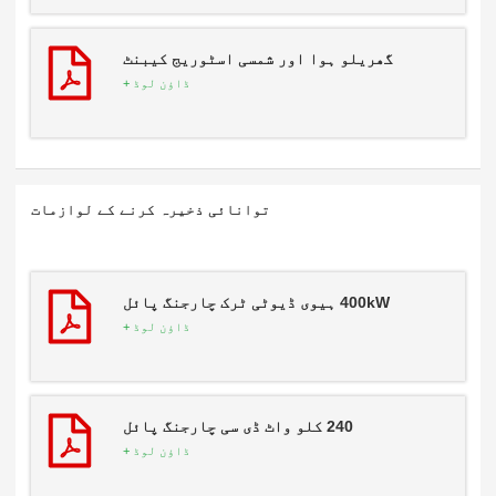
گھریلو ہوا اور شمسی اسٹوریج کیبنٹ
ڈاؤن لوڈ +
توانائی ذخیرہ کرنے کے لوازمات
400kW ہیوی ڈیوٹی ٹرک چارجنگ پائل
ڈاؤن لوڈ +
240 کلو واٹ ڈی سی چارجنگ پائل
ڈاؤن لوڈ +