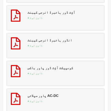
آؤٹ ڈور ہائبرڈ انرجی کیبنٹ
ڈاؤن لوڈ +
انڈور ہائبرڈ انرجی کیبنٹ
ڈاؤن لوڈ +
کومپیکٹ آؤٹ ڈور پاور باکس
ڈاؤن لوڈ +
AC-DC پاور سپلائی
ڈاؤن لوڈ +