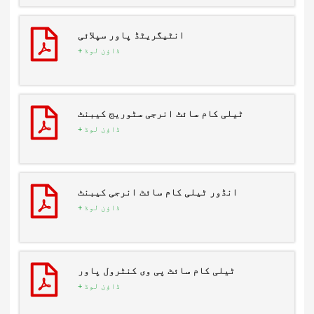
انٹیگریٹڈ پاور سپلائی
ڈاؤن لوڈ +
ٹیلی کام سائٹ انرجی سٹوریج کیبنٹ
ڈاؤن لوڈ +
انڈور ٹیلی کام سائٹ انرجی کیبنٹ
ڈاؤن لوڈ +
ٹیلی کام سائٹ پی وی کنٹرول پاور
ڈاؤن لوڈ +