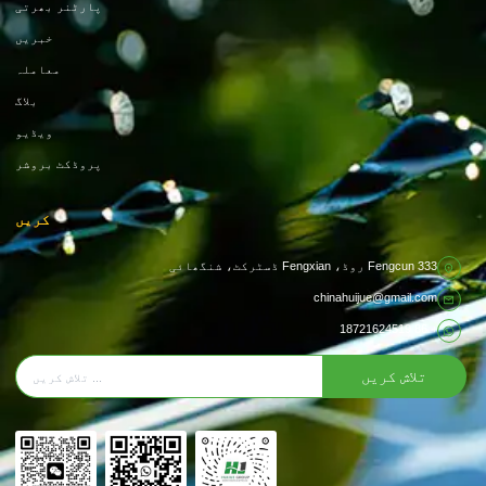
پارٹنر بھرتی
خبریں
معاملہ
بلاگ
ویڈیو
پروڈکٹ بروشر
کریں
333 Fengcun روڈ، Fengxian ڈسٹرکٹ، شنگھائی
chinahuijue@gmail.com
+ 86 18721624519
تلاش کریں