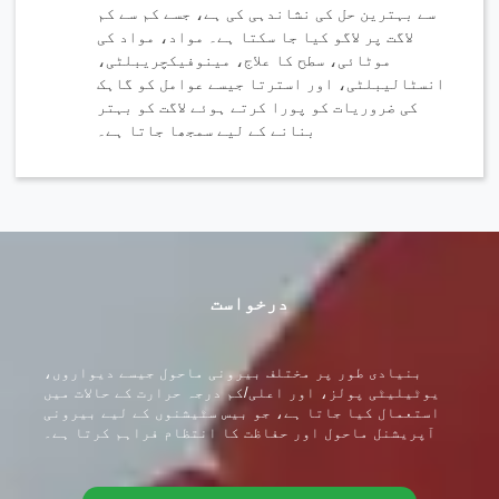
سے بہترین حل کی نشاندہی کی ہے، جسے کم سے کم
لاگت پر لاگو کیا جا سکتا ہے۔ مواد، مواد کی
موٹائی، سطح کا علاج، مینوفیکچریبلٹی،
انسٹالیبلٹی، اور استرتا جیسے عوامل کو گاہک
کی ضروریات کو پورا کرتے ہوئے لاگت کو بہتر
بنانے کے لیے سمجھا جاتا ہے۔
براہ کرم پروڈکٹ کی قسم منتخب کریں۔
درخواست
پیغام بھیجیں
بنیادی طور پر مختلف بیرونی ماحول جیسے دیواروں،
یوٹیلیٹی پولز، اور اعلی/کم درجہ حرارت کے حالات میں
استعمال کیا جاتا ہے، جو بیس سٹیشنوں کے لیے بیرونی
آپریشنل ماحول اور حفاظت کا انتظام فراہم کرتا ہے۔