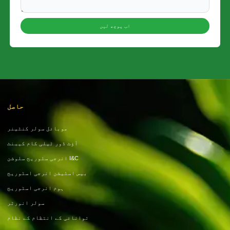
اب پوچھ لیں
حاصل
موبائل سولر کنٹینر
آؤٹ ڈور ٹیلی کام کیبنٹ
I&C انرجی سٹوریج سلوشن
بیس اسٹیشن انرجی اسٹوریج
ہوم انرجی اسٹوریج
سولر انورٹر
توانائی کے انتظام کے نظام