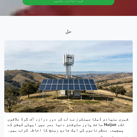
کیس اسٹڈیز دیکھیں
حل
م
شہری بنیادی ڈیٹا سینٹرز سے لے کر دور دراز، آف گرڈ علاقوں
تک، Huijue سائٹ پاور سلوشنز دنیا بھر میں ایپلی کیشن کے
پیچیدہ منظرناموں کی ایک جامع رینج کا احاطہ کرتے ہیں۔
مزید دیکھیں