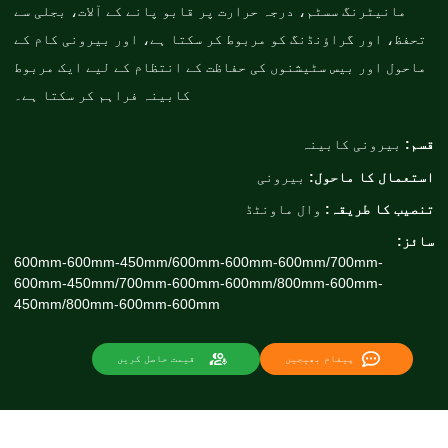
مانیٹرنگ سسٹم، درجہ حرارت پر قابو پانے کے آلات، بجلی سے
تحفظ، اور گراؤنڈنگ کو مربوط کر سکتا ہے، اور بیرونی کام کے
ماحول اور بیس سٹیشنوں کی حفاظت کے انتظام کے لیے ایک مربوط
کابینہ فراہم کر سکتا ہے۔
قسم:
بیرونی کابینہ
استعمال کا ماحول:
بیرونی
تنصیب کا طریقہ:
وال ماونٹڈ
سائز:
600mm-600mm-450mm/600mm-600mm-600mm/700mm-
600mm-450mm/700mm-600mm-600mm/800mm-600mm-
450mm/800mm-600mm-600mm
پیغام بھیجیں
قیمت حاصل کریں