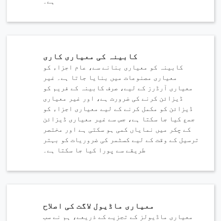
ہے۔
کابینہ کی معیاری کاری
کابینہ کو معیاری بنانے سے، عام اجزاء کو
معیاری مصنوعات میں بنایا جاتا ہے۔ غیر
معیاری آرڈرز کے لیے، صرف کابینہ کے فریم کو
ڈیزائن کرنے کی ضرورت ہے، اور غیر معیاری
ڈیزائن کو مکمل کرنے کے لیے معیاری اجزاء کو
جمع کیا جا سکتا ہے، جس سے غیر معیاری ڈیزائن
کے چکر میں نمایاں کمی ہو سکتی ہے اور مختصر
ترسیل کے وقت کے لیے کسٹمر کی ضروریات کو بہتر
طریقے سے پورا کیا جا سکتا ہے۔
x
کریں
ہم آپ کے سوالات کے جوابات دینے اور آپ کی ضروریات کے مطابق توانائی کے حل
فراہم کرنے کے لیے یہاں موجود ہیں۔
معیاری ماڈیول لاگت کی اصلاح
معیاری ماڈیولز کے تجزیے کے ذریعے، ہم نے سب