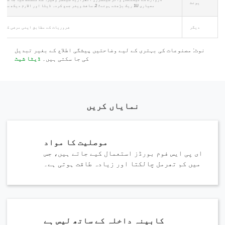
یونٹ
معیاری 1U ریک بڑھتے ہوئے؛ 2. سافٹ ویئر جمع کردہ ڈیٹا اور الارم دیکھ سکتا ہے۔
دیگر
ضروریات کے مطابق اپنی مرضی کے م
نوٹ: مصنوعات کی بہتری کے لیے وضاحتیں پیشگی اطلاع کے بغیر تبدیل
کی جا سکتی ہیں۔
ڈیٹا شیٹ
نمایاں کریں
موصلیت کا مواد
ای پی ایس فوم بورڈز استعمال کیے جاتے ہیں، جس
میں کم تھرمل چالکتا اور زیادہ طاقت ہوتی ہے۔
کابینہ داخلہ کے ساتھ لیس ہے