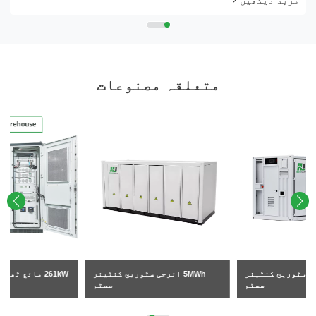
متعلقہ مصنوعات
5MWh انرجی سٹوریج کنٹینر
261kW مائع ٹھنڈا BESS کابینہ
سسٹم