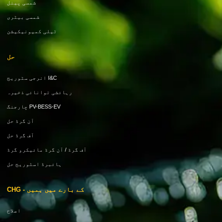
شمسی پینل
شمسی بیٹری
ٹیلی کمیونیکیشن
حل
I&C انرجی سٹوریج
رہائشی توانائی ذخیرہ
PV-BESS-EV چارجنگ
آن گرڈ حل
آف گرڈ حل
آف گرڈ / آن گرڈ مائیکرو گرڈ
ہائبرڈ اسٹوریج حل
کے بارے میں ہمیں - CHG
اصلاح