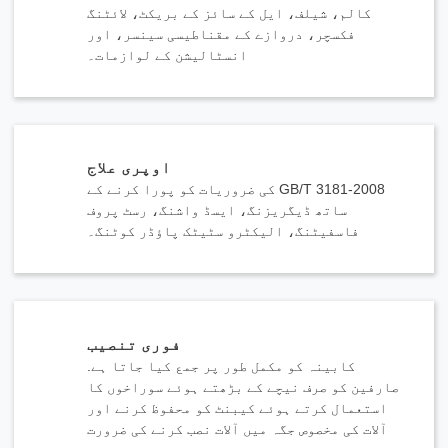
کالم، شیلف، ایل کے سائز کے بریکٹ، لائٹنگ
فکسچر، دروازے کے مقناطیسی سینسر، اور
انسٹالیشن کے لوازمات۔
اوپری علاج
GB/T 3181-2008 کی ضروریات کو پورا کرنے کے
ساتھ ڈیگریزنگ، ایسڈ واشنگ، رسٹ پروف
فاسفیٹنگ، الیکٹرو سٹیٹک پاؤڈر کوٹنگ۔
فوری تنصیب
کابینہ کو مکمل طور پر جمع کیا جاتا ہے.
صارفین کو صرف نیچے کے بڑھتے ہوئے سوراخوں کا
استعمال کرتے ہوئے کیبنٹ کو محفوظ کرنے اور
آلات کی مخصوص جگہ میں آلات نصب کرنے کی ضرورت