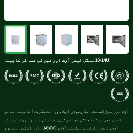
10-14U سنگل لیئر آؤٹ ڈور فین کی قسم کی کابینہ
آؤٹ ڈور فین کیبنٹ ایک چھوٹی آؤٹ ڈور انٹیگریٹڈ کابینہ ہے جو
اعلیٰ معیار کے دھاتی شیٹ میٹریل سے بنی ہے۔ یہ پیشہ ورانہ
آلات، نیٹ ورک کمیونیکیشن آلات، AC/DC پاور ڈسٹری بیوشن،