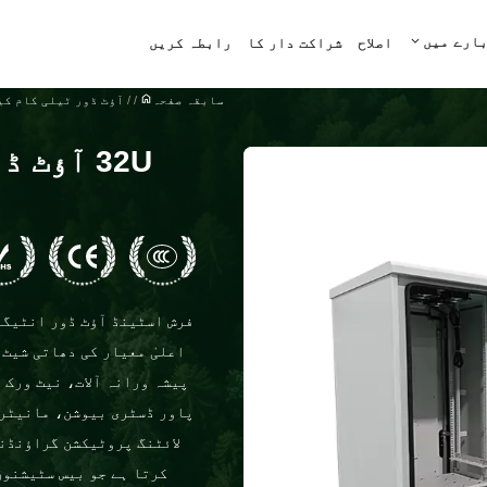
بارے میں
اصلاح
شراکت دار کا
رابطہ کریں
سابقہ ​​صفحہ
/
/
آؤٹ ڈور ٹیلی کام کی
32U آؤٹ
فرش اسٹینڈ آؤٹ ڈور انٹیگر
اعلیٰ معیار کی دھاتی شیٹ
پاور ڈسٹری بیوشن، مانیٹرن
لائٹنگ پروٹیکشن گراؤنڈن
کرتا ہے جو بیس سٹیشنوں