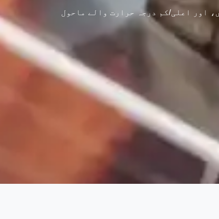
ں، اور اعلی/کم درجہ حرارت والے ماحول