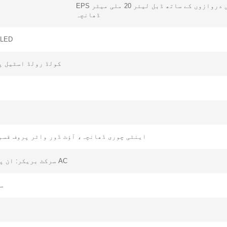
سامنے اور عقبی دروازوں کے ساتھ ڈبل لیئر 20 ملی میٹر EPS
ڈھانچہ
20V، 5W LED
کولڈ رولڈ اسٹیل پلیٹ 1.2 ملی میٹر، بوجھ کی گنجائش
اینٹی چوری ڈھانچہ، آؤٹ ڈور واٹر پروف قسم
AC سرکٹ بریکر: ان پٹ 32A/2P*1، آؤٹ پٹ 10A/1P*3، سرج محافظ 40KA*1
سوئ