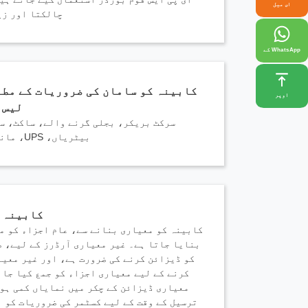
ای میل
چالکتا اور زی
ب
+ 86 18721624519
WhatsApp کے
کابینہ کو سامان کی ضروریات کے مطاب
اوپر
لیس 
سرکٹ بریکر، بجلی گرنے والے، ساکٹ، سو
بیٹریاں، UPS، مانیٹرنگ یونٹ وغیرہ۔
کابینہ 
کابینہ کو معیاری بنانے سے، عام اجزاء کو م
بنایا جاتا ہے۔ غیر معیاری آرڈرز کے لیے، ص
کو ڈیزائن کرنے کی ضرورت ہے، اور غیر معیا
کرنے کے لیے معیاری اجزاء کو جمع کیا جا 
معیاری ڈیزائن کے چکر میں نمایاں کمی ہو 
ترسیل کے وقت کے لیے کسٹمر کی ضروریات کو 