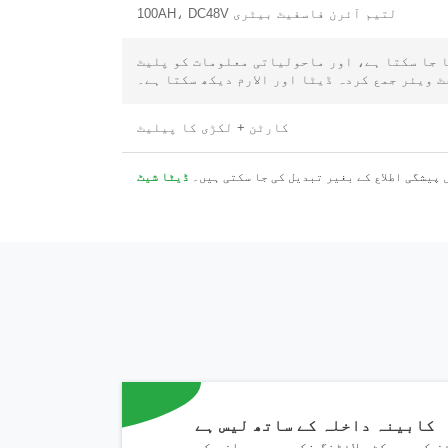
لتیم آئرن فاسفیٹ بیٹری 100AH، DC48V
ا جا سکتا ہے، اور ماحولیاتی معلومات کو پلیٹ
کارٹن + لکڑی کا پیلیٹ
 پیشگی اطلاع کے بغیر تبدیل کی جا سکتی ہیں۔
ڈیٹا شیٹ
ہم کرنے کے لیے یہاں موجود ہیں۔
کابینہ داخلہ کے ساتھ لیس ہے
ز کے بریکٹ، لائٹنگ فکسچر، دروازے کے