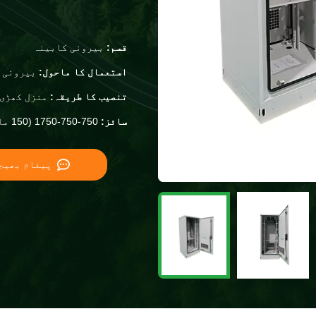
قسم:
بیرونی کابینہ
استعمال کا ماحول:
بیرونی
تنصیب کا طریقہ:
منزل کھڑی
سائز:
1750-750-750 (150 ملی میٹر بیس) سنگل کمپارٹمنٹ
پیغام بھیج