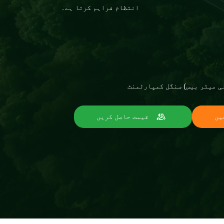
انتظام فراہم کرتا ہے۔
یں
قیمت حاصل کریں