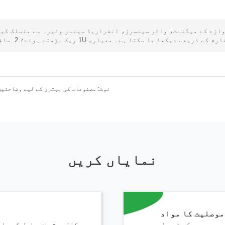
روازے کے میگنےٹ، واٹر سینسرز، انفراریڈ سینسر وغیرہ سے منسلک کی
رم کے ذریعے دیکھا جا سکتا ہے۔ معیاری 1U ریک بڑھتے ہوئے؛ 2. سافٹ ویئر جمع کردہ ڈیٹا اور الارم دیکھ سکتا ہے۔
نوٹ: مصنوعات کی بہتری کے لیے وضاحتیں
کریں
م آپ کے سوالات کے جوابات دینے اور آپ کی ضروریات کے مطابق توانائی کے حل فرا
نمایاں کریں
موصلیت کا مواد
ں، جس میں کم تھرمل
کالم، شیلف، ایل کے سائ