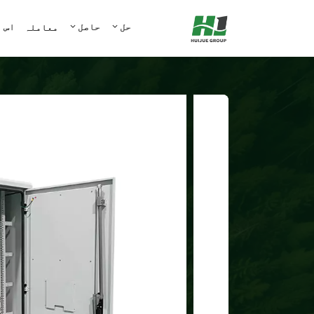
حل
حاصل
اس 
معاملہ