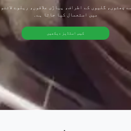
 چھتوں، گلیوں کے اطراف، پہاڑی علاقوں، ریلوے لائنو
میں استعمال کیا جاتا ہے۔
کیس اسٹڈیز دیکھیں