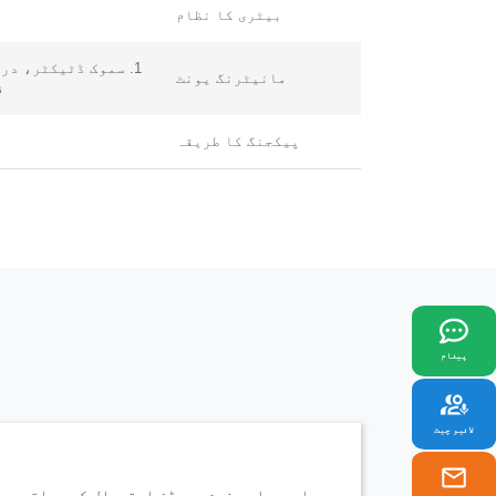
بیٹری کا نظام
1. سموک ڈٹیکٹر، د
مانیٹرنگ یونٹ
فا
پیکجنگ کا طریقہ
x
ہ
پیغام
لائیو چیٹ
chinahuijue@gmail.com
ای پی ایس فوم بورڈز استعمال کیے جاتے ہی