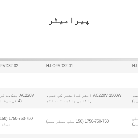
پیرامیٹر
OFVD32-02
HJ-OFAD32-01
HJ
قسم
AC220V 1500W ایئر کنڈیشنر کی قسم،
AC220V پنکھے ک
ہنگامی پنکھے کے ساتھ
(4 فی سیٹ اوپر)
1750- (150 ملی
1750-750-750 (150 ملی میٹر بیس)
س)
میٹر 