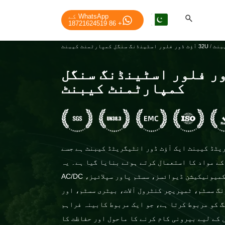
WhatsApp کے
+ 86 18721624519
بنٹ
/
32U آؤٹ ڈور فلور اسٹینڈنگ سنگل کمپارٹمنٹ کیبنٹ
 ڈور فلور اسٹینڈنگ سنگل
کمپارٹمنٹ کیبنٹ
یٹڈ کیبنٹ ایک آؤٹ ڈور انٹیگریٹڈ کیبنٹ ہے جسے
 کے مواد کا استعمال کرتے ہوئے بنایا گیا ہے۔ یہ
پیشہ ورانہ آلات، نیٹ ورک کمیونیکیشن ڈیوائسز، سسٹم پاور سپلائیز، AC/DC
گ سسٹم، ٹمپریچر کنٹرول آلات، بیٹری سسٹم، اور
گ کو مربوط کرتا ہے، جو ایک مربوط کابینہ فراہم
 کے لیے بیرونی کام کرنے کا ماحول اور حفاظت کا