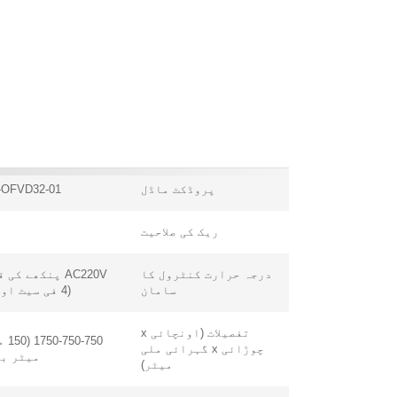
پروڈکٹ ماڈل
-OFVD32-01
ریک کی صلاحیت
درجہ حرارت کنٹرول کا
AC220V پنکھے کی 
سامان
(4 فی سیٹ اوپر)
تفصیلات (اونچائی x
750-750
چوڑائی x گہرائی ملی
میٹر بی
میٹر)