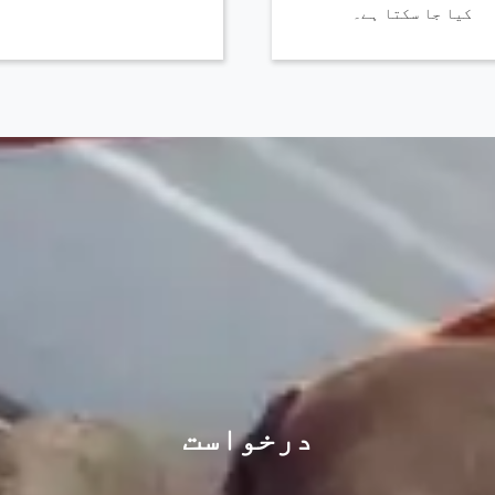
کیا جا سکتا ہے۔
درخواست