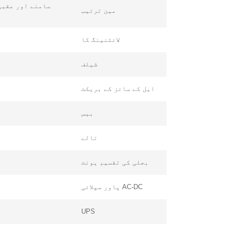
مین ترتیب
لائٹنینگ کا
شیلف
ایل کے سائز کے بریکٹ
بیس
تالے
بجلی کی تقسیم یونٹ
AC-DC پاور سپلائی
UPS