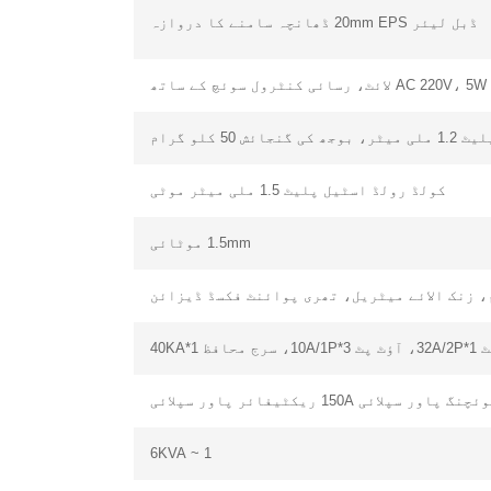
ڈبل لیئر 20mm EPS ڈھانچہ سامنے کا دروازہ
AC 2 لائٹ، رسائی کنٹرول سوئچ کے ساتھ
 50 کلو گرام
کولڈ رولڈ اسٹیل پلیٹ 1.5 ملی میٹر موٹی
1.5mm موٹائی
، زنک الائے میٹریل، تھری پوائنٹ فکسڈ ڈیزائن
چنگ پاور سپلائی 150A ریکٹیفائر پاور سپلائی
1 ~ 6KVA