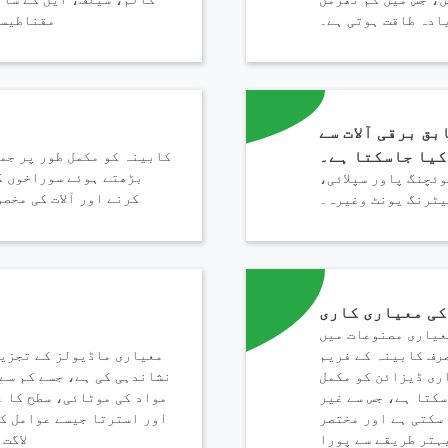
ادہ طاقت ہوتی ہے۔
مقناطیسی
راہ کرم پروڈکٹ کی قسم منتخب کریں۔
ق برقی آلات سے
کیا جاسکتا ہے۔
کابینہ کو مکمل طور پر جمع
بڑھتے ہوئے سوراخوں ک
ئچنگ پاور سپلائی،
کرنے اور آلات کی مخصو
پیغام بھیجیں
کی معیاری کاری
عیاری مصنوعات میں
رف کابینہ کے فریم
معیاری ماڈیولز کے تجزیے
ری ڈیزائن کو مکمل
نشاندہی کی ہے، جسے کم سے 
سکتا ہے، جس سے غیر
مواد کی موٹائی، سطح کا 
سکتی ہے اور مختصر
اور استرتا جیسے عوامل کو
بہتر طریقے سے پورا
لاگت