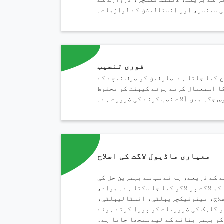
 سینسر، اور انسٹالیشن کے لوازمات۔
فوری تنصیب
 کیا جاتا ہے. صارفین کو صرف نیچے کے
ا استعمال کرتے ہوئے کیبنٹ کو محفوظ
ص جگہ میں آلات نصب کرنے کی ضرورت ہے۔
معیاری ماڈیول لاگت کی اصلاح
 کے ذریعے، ہم نے سب سے بہترین حل کی
کم لاگت پر لاگو کیا جا سکتا ہے۔ مواد،
علاج، مینوفیکچریبلٹی، انسٹالیبلٹی،
 گاہک کی ضروریات کو پورا کرتے ہوئے
 کو بہتر بنانے کے لیے سمجھا جاتا ہے۔