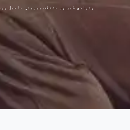
بنیادی طور پر مختلف بیرونی ماحول جیسے