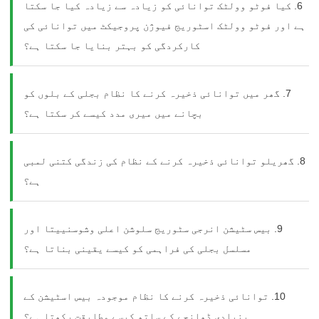
6. کیا فوٹو وولٹک توانائی کو زیادہ سے زیادہ کیا جا سکتا
ہے اور فوٹو وولٹک اسٹوریج فیوژن پروجیکٹ میں توانائی کی
کارکردگی کو بہتر بنایا جا سکتا ہے؟
7. گھر میں توانائی ذخیرہ کرنے کا نظام بجلی کے بلوں کو
پیغام بھیجیں
بچانے میں میری مدد کیسے کر سکتا ہے؟
8. گھریلو توانائی ذخیرہ کرنے کے نظام کی زندگی کتنی لمبی
ہے؟
9. بیس سٹیشن انرجی سٹوریج سلوشن اعلی وشوسنییتا اور
مسلسل بجلی کی فراہمی کو کیسے یقینی بناتا ہے؟
10. توانائی ذخیرہ کرنے کا نظام موجودہ بیس اسٹیشن کے
بنیادی ڈھانچے کے ساتھ کیسے مطابقت رکھتا ہے؟