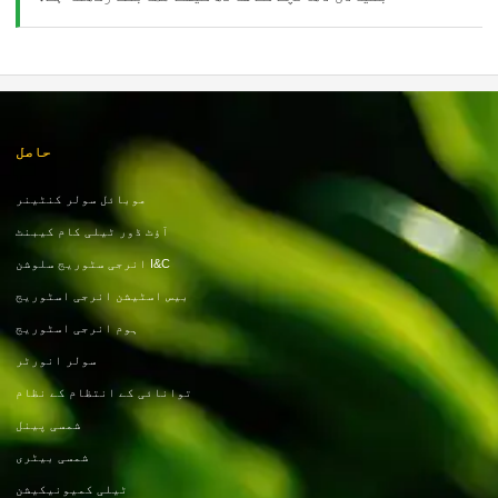
حاصل
موبائل سولر کنٹینر
آؤٹ ڈور ٹیلی کام کیبنٹ
I&C انرجی سٹوریج سلوشن
بیس اسٹیشن انرجی اسٹوریج
ہوم انرجی اسٹوریج
سولر انورٹر
توانائی کے انتظام کے نظام
شمسی پینل
شمسی بیٹری
ٹیلی کمیونیکیشن