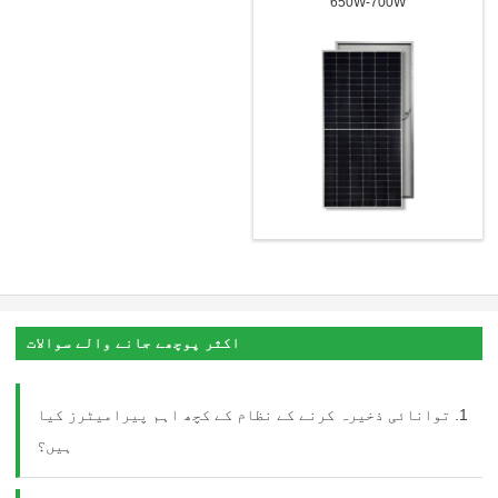
650W-700W
اکثر پوچھے جانے والے سوالات
1. توانائی ذخیرہ کرنے کے نظام کے کچھ اہم پیرامیٹرز کیا
ہیں؟