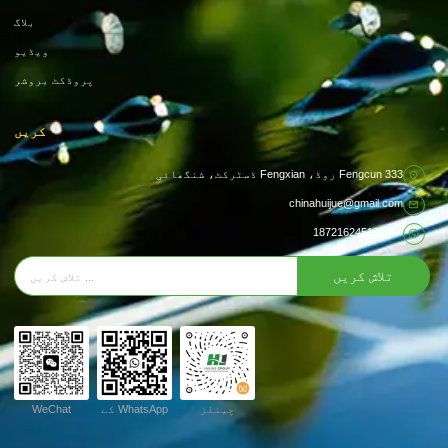
بلاگ
ویڈیو
پروڈکٹ بروشر
کریں
333 Fengcun روڈ، Fengxian ڈسٹرکٹ، شنگھائی
chinahuijue@gmail.com
+ 86 18721624519
تلاش کریں
چینلز
WhatsApp کے
WeChat