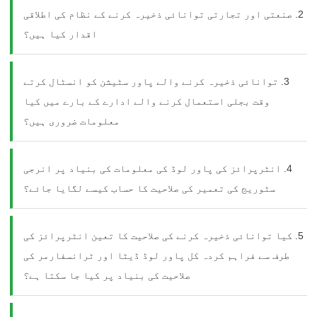
2. صنعتی اور تجارتی توانائی ذخیرہ کرنے کے نظام کی اطلاقی
اقدار کیا ہیں؟
3. توانائی ذخیرہ کرنے والے پاور سٹیشن کو انسٹال کرتے
وقت بجلی استعمال کرنے والے ادارے کے بارے میں کیا
x
معلومات ضروری ہیں؟
کریں
ہم آپ کے سوالات کے جوابات دینے اور آپ کی ضروریات کے مطابق توانائی کے حل
فراہم کرنے کے لیے یہاں موجود ہیں۔
4. انٹرپرائز کی پاور لوڈ کی معلومات کی بنیاد پر انرجی
سٹوریج کی تعمیر کی صلاحیت کا حساب کیسے لگایا جائے؟
5. کیا توانائی ذخیرہ کرنے کی صلاحیت کا تعین انٹرپرائز کی
طرف سے فراہم کردہ کل پاور لوڈ ڈیٹا اور ٹرانسفارمر کی
صلاحیت کی بنیاد پر کیا جا سکتا ہے؟
براہ کرم پروڈکٹ کی قسم منتخب کریں۔