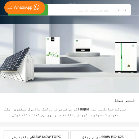
WhatsApp کے
تلاش کریں
قسم
شمسی پینل
چین کے جیانگ سو میں Huijue گروپ کی فوٹو وولٹک ماڈیول فیکٹری اعلیٰ
معیار کے سولر ماڈیولز بنانے کے لیے چوبیس گھنٹے کام کرتی ہے۔
625~660W BC سولر پینل
615W-640W TOPCن بائیفیشل