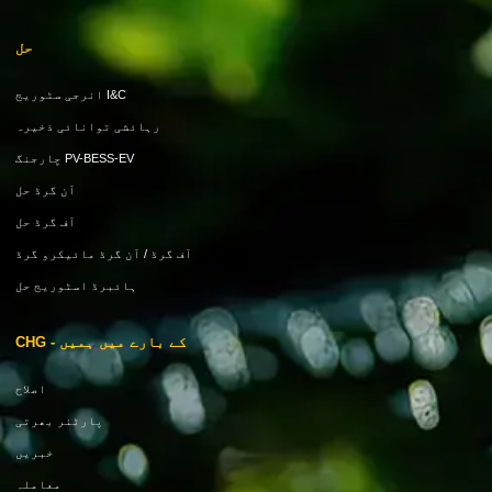
حل
I&C انرجی سٹوریج
رہائشی توانائی ذخیرہ
PV-BESS-EV چارجنگ
آن گرڈ حل
آف گرڈ حل
آف گرڈ / آن گرڈ مائیکرو گرڈ
ہائبرڈ اسٹوریج حل
کے بارے میں ہمیں - CHG
اصلاح
پارٹنر بھرتی
خبریں
معاملہ