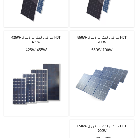
HJT فوٹوولٹک ماڈیول 550W-
HJT فوٹوولٹک ماڈیول 425W-
455W
700W
425W-455W
550W-700W
HJT فوٹوولٹک ماڈیول 650W-
700W