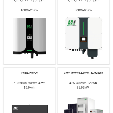
10KW-20KW
30KW-60KW
IP65/LiFePO4
3kW-40kW/5.12kWh-81.92kWh
3kW-40kW/5.12kWh-
5kw/5.3kwh؛ 10.6kwh؛
15.9kwh
81.92kWh