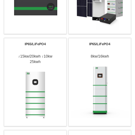
IP65/LiFePO4
IP65/LiFePO4
8kw/16kwh
10kw؛ 15kw/20kwh؛
25kwh