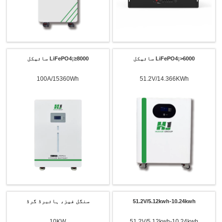
LiFePO4;>6000 سائیکل
LiFePO4;≥8000 سائیکل
100A/15360Wh
51.2V/14.366KWh
51.2V/5.12kwh-10.24kwh
سنگل فیز، ہائبرڈ گرڈ
10KW
51.2V/5.12kwh-10.24kwh