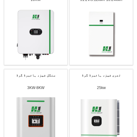
تھری فیز، ہائبرڈ گرڈ
سنگل فیز، ہائبرڈ گرڈ
3KW-8KW
25kw