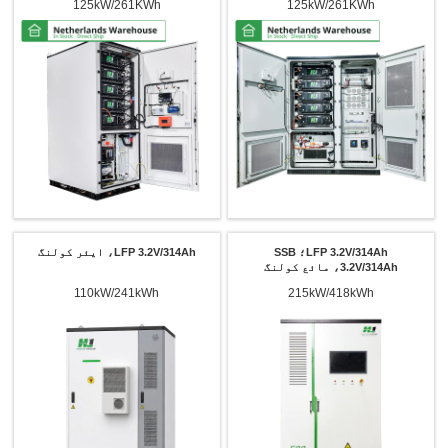
125kW/261KWh
125kW/261KWh
LFP 3.2V/314Ah؛ SSB
LFP 3.2V/314Ah، ایئر کولنگ
3.2V/314Ah، مائع کولنگ
110kW/241kWh
215kW/418kWh