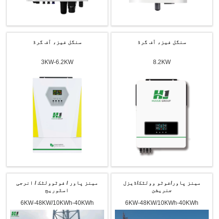
سنگل فیز، آف گرڈ
سنگل فیز، آف گرڈ
3KW-6.2KW
8.2KW
مینز پاور/فوٹو وولٹک/ڈیزل
مینز پاور / فوٹوولٹک / انرجی
جنریشن
اسٹوریج
6KW-48KW/10KWh-40KWh
6KW-48KW/10KWh-40KWh