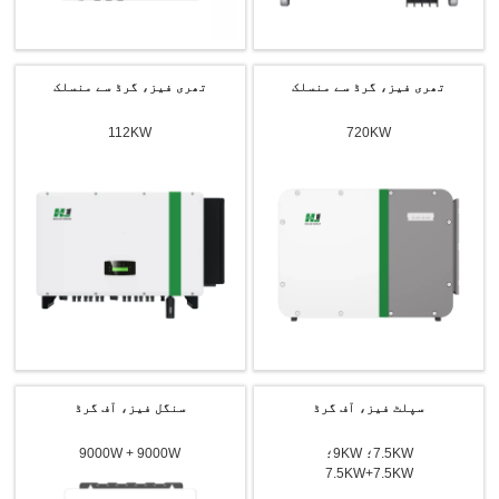
تھری فیز، گرڈ سے منسلک
تھری فیز، گرڈ سے منسلک
x
112KW
720KW
کریں
ہم آپ کے سوالات کے جوابات دینے اور آپ کی ضروریات کے مطابق توانائی کے حل
فراہم کرنے کے لیے یہاں موجود ہیں۔
سپلٹ فیز، آف گرڈ
سنگل فیز، آف گرڈ
براہ کرم پروڈکٹ کی قسم منتخب کریں۔
7.5KW؛ 9KW؛
9000W + 9000W
7.5KW+7.5KW