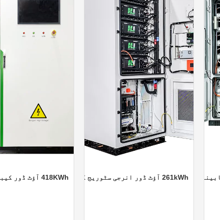
261kWh آؤٹ ڈور انرجی سٹوریج کیبنٹ
418KWh آؤٹ ڈور کیبنٹ انرجی سٹوریج سسٹم