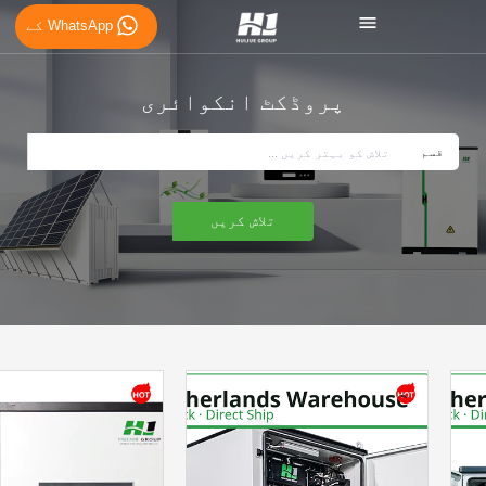
WhatsApp کے
پروڈکٹ انکوائری
قسم
تلاش کریں