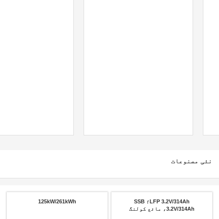
نئی مصنوعات
LFP 3.2V/314Ah؛ SSB
125kW/261kWh
3.2V/314Ah، مائع کولنگ