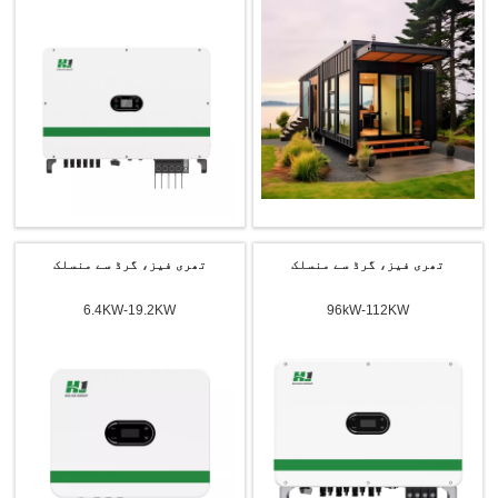
تھری فیز، گرڈ سے منسلک
تھری فیز، گرڈ سے منسلک
6.4KW-19.2KW
96kW-112KW