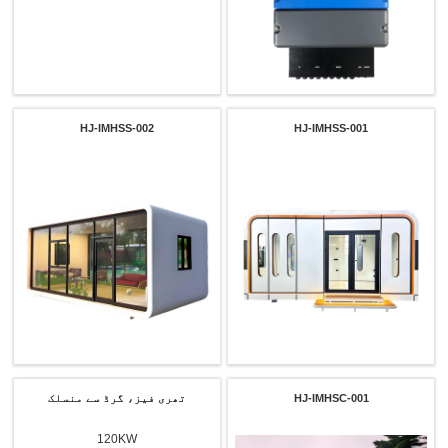
HJ-IMHSS-002
HJ-IMHSS-001
HJ-IMHSC-001
تھری فیز، گرڈ سے منسلک
120KW