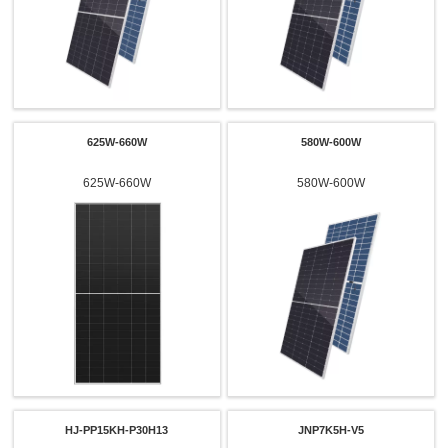
625W-660W
580W-600W
625W-660W
580W-600W
HJ-PP15KH-P30H13
JNP7K5H-V5