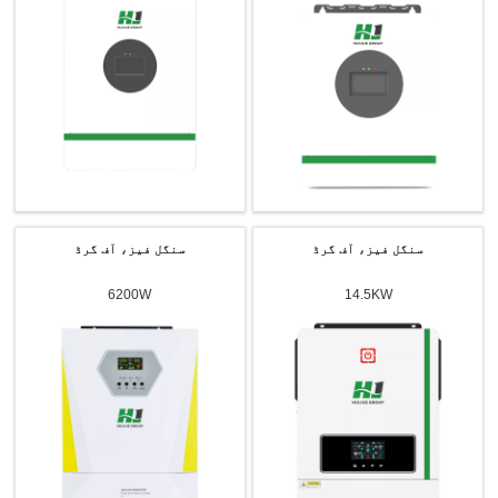
پیغام بھیجیں
سنگل فیز، آف گرڈ
سنگل فیز، آف گرڈ
6200W
14.5KW