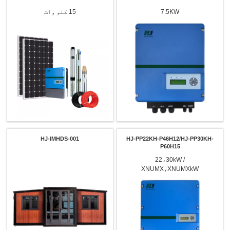
7.5KW
15 کلو واٹ
HJ-IMHDS-001
HJ-PP22KH-P46H12/HJ-PP30KH-
P60H15
22،30kW /
XNUMX،XNUMXkW