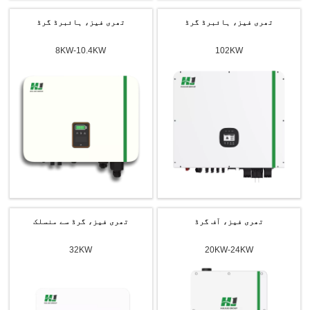
تھری فیز، ہائبرڈ گرڈ
تھری فیز، ہائبرڈ گرڈ
8KW-10.4KW
102KW
تھری فیز، آف گرڈ
تھری فیز، گرڈ سے منسلک
32KW
20KW-24KW