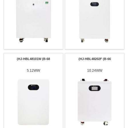
HJ-HBL48101W (B-68)
HJ-HBL48202F (B-66)
5.12WW
10.24WW