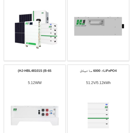
LiFePO4؛ 6000 سائیکل
HJ-HBL48101S (B-65)
5.12WW
51.2V/5.12kWh