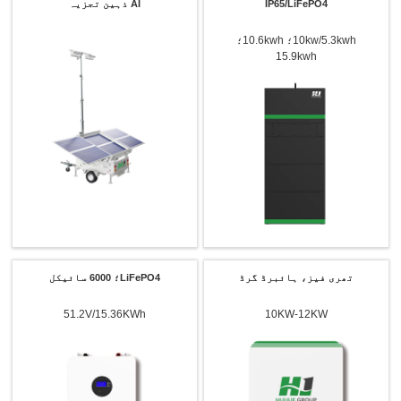
IP65/LiFePO4
AI ذہین تجزیہ
10kw/5.3kwh؛ 10.6kwh؛
15.9kwh
تھری فیز، ہائبرڈ گرڈ
LiFePO4؛ 6000 سائیکل
51.2V/15.36KWh
10KW-12KW