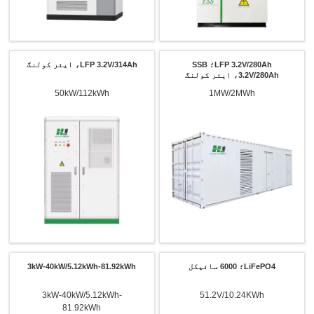
LFP 3.2V/280Ah؛ SSB
LFP 3.2V/314Ah، ایئر کولنگ
3.2V/280Ah، ایئر کولنگ
50kW/112kWh
1MW/2MWh
LiFePO4؛ 6000 سائیکل
3kW-40kW/5.12kWh-81.92kWh
3kW-40kW/5.12kWh-
51.2V/10.24KWh
81.92kWh