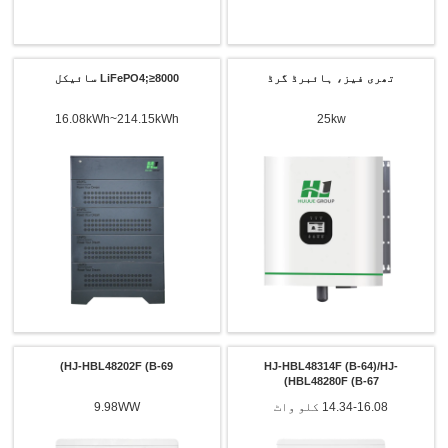
تھری فیز، ہائبرڈ گرڈ
LiFePO4;≥8000 سائیکل
16.08kWh~214.15kWh
25kw
HJ-HBL48202F (B-69)
HJ-HBL48314F (B-64)/HJ-
HBL48280F (B-67)
14.34-16.08 کلو واٹ
9.98WW