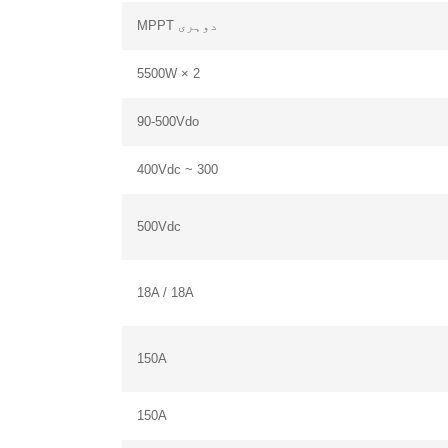
دوہری MPPT
2 × 5500W
90-500Vdo
300 ~ 400Vdc
500Vdc
ہم کرنے کے لیے یہاں موجود ہیں۔
18A / 18A
150A
150A