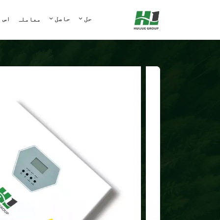
حل
حاصل
اس 
معاملہ