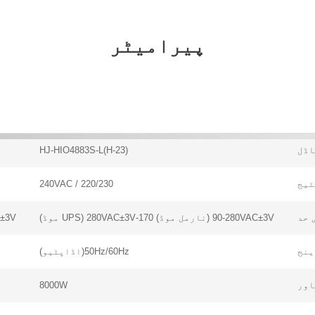
پیرامیٹر
اڈل
HJ-HIO4883S-L(H-23)
ٹیج
220/230 / 240VAC
 حد
90-280VAC±3V (نارمل موڈ) 170-280VAC±3V (UPS موڈ)
90-280VAC±3V 
ینج
50Hz/60Hz(اڈاپٹیو)
اور
8000W