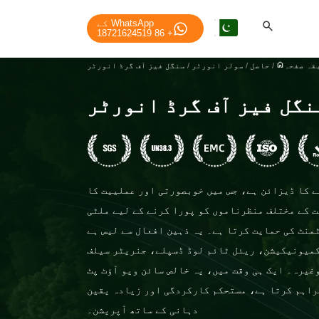
WhatsApp کے
+ 86 18721624519
ہ ​​صفحہ
/
حاصل
/
سولر انورٹر
/
سنگل فیز آف گرڈ انورٹر
نگل فیز آف گرڈ انورٹر
ے کا ڈیزائن ہے، جس میں خوبصورتی اور عملییت کا
 کے مختلف منظرناموں کو پورا کرنے کے لیے ملٹی
نٹ کی حمایت کرتا ہے۔ یہ ذہین افعال سے لیس ہے
میونیکیشن، ریئل ٹائم لوڈ ڈسپلے، جنریٹر سیلف
غیرہ۔ ایک ہی وقت میں، یہ خالص سائن ویو آؤٹ پٹ
راہم کرتا ہے، مستحکم کارکردگی اور زیادہ یقین
دہانی کے ساتھ آپریشن۔