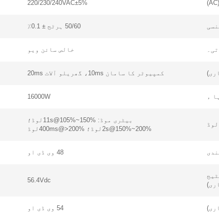
220/230/240VAC±5%
نسی
50/60 ہرٹج ± 0.1٪
تی۔
خالص سائن ویو
ری)
کمپیوٹر کا سامان 10ms، گھریلو آلات 20ms
ا ء
16000W
بیٹری موڈ: 11s@105%~150%لوڈ؛
لوڈ
2s@150%~200%لوڈ؛ 400ms@>200%لوڈ
ندی
48 وی ڈی او
ٹیج
56.4Vdc
ری)
ری)
54 وی ڈی او