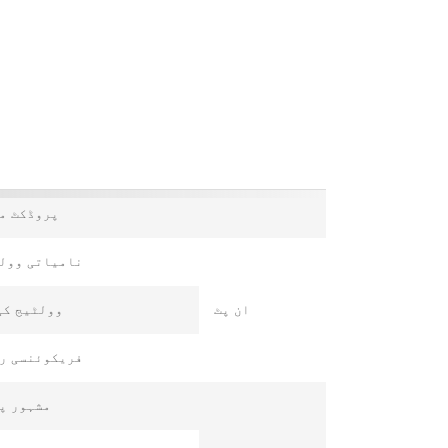
پروڈکٹ م
نامیاتی وول
ان پٹ
وولٹیج کی
فریکوئنسی ر
مشہور پ