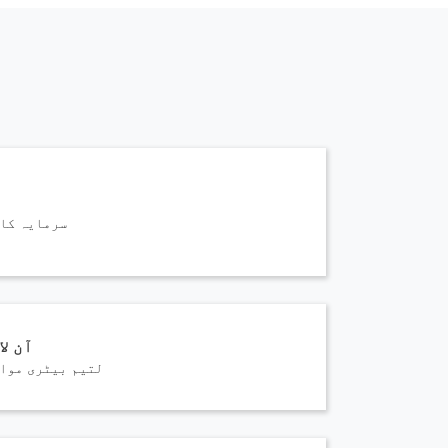
سرمایہ کار
آن ل
لتیم بیٹری مواص