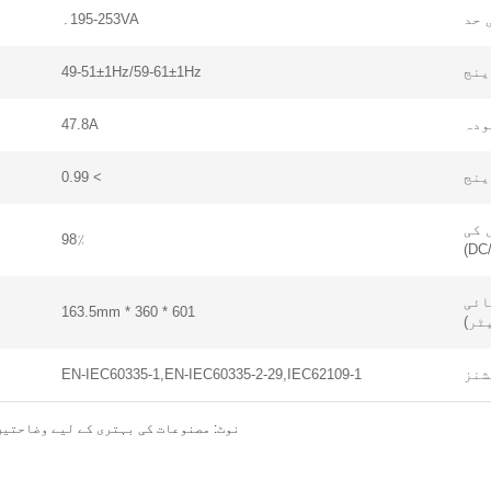
 حد
195-253VA۔
ینج
49-51±1Hz/59-61±1Hz
ودہ
47.8A
ینج
> 0.99
 کی
98٪
ائی
601 * 360 * 163.5mm
ٹر)
شنز
EN-IEC60335-1,EN-IEC60335-2-29,IEC62109-1
نوٹ: مصنوعات کی بہتری کے لیے وضاحتیں