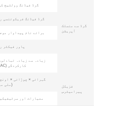
گرڈ فیڈنگ وولٹیج کی
گرڈ فیڈنگ فریکوئنسی ر
گرڈ سے منسلک
آپریشن
برائے نام پیداوار موج
پاور فیکٹر ر
زیادہ سے زیادہ تبادلوں
کارکردگی (DC/AC)
گہرائی × چوڑائی × اونچ
(ملی می
فزیکل
پیرامیٹرس
معیارات اور سرٹیفیکی