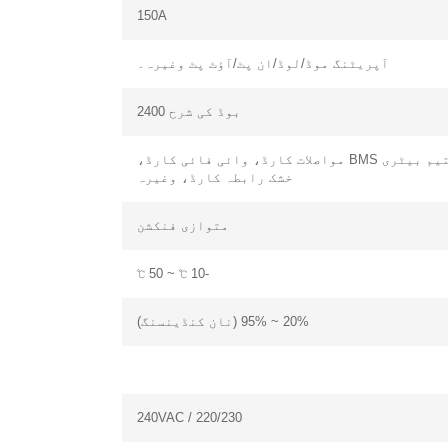
150A
آپریٹنگ موڈ/لوڈ/ان پٹ/آؤٹ پٹ وغیرہ۔
بوڈ کی شرح 2400
لتیم بیٹری BMS مواصلات کارڈ، وائی فائی کارڈ،
خشک رابطہ کارڈ، وغیرہ
متوازی فنکشن
-10 ℃ ~ 50 ℃
20% ~ 95% (نان کنڈینسنگ)
220/230 / 240VAC