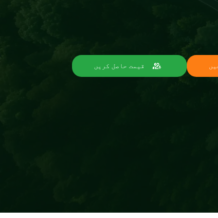
یں
قیمت حاصل کریں