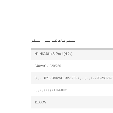
مصنوعات کے پیرامیٹر
HJ-HIO4814S-Pro-L(H-24)
220/230 / 240VAC
(نارمل موڈ) 170-280VAC±3V (UPS موڈ)
50Hz/60Hz(اڈاپٹیو)
11000W