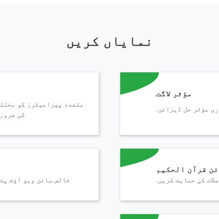
نمایاں کریں
مؤثر لاگت
م
متعدد پیرامیٹرز کو مختلف
ی مؤثر حل ڈیزائن.
کی ضروری
ائن قرآن الحکیم
لات کی حمایت کریں.
خالص سائن ویو آؤٹ پٹ