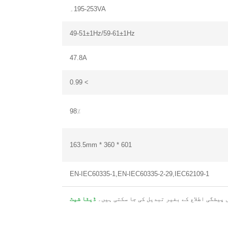
195-253VA۔
49-51±1Hz/59-61±1Hz
47.8A
> 0.99
98٪
601 * 360 * 163.5mm
EN-IEC60335-1,EN-IEC60335-2-29,IEC62109-1
 پیشگی اطلاع کے بغیر تبدیل کی جا سکتی ہیں۔
ڈیٹا شیٹ