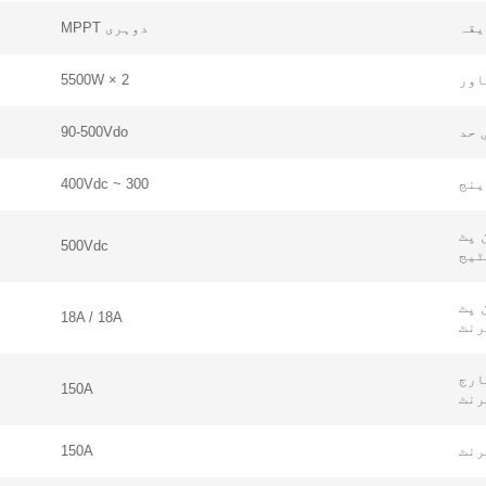
یقہ
دوہری MPPT
2 × 5500W
90-500Vdo
300 ~ 400Vdc
 پٹ
500Vdc
ٹیج
کریں
 پٹ
م آپ کے سوالات کے جوابات دینے اور آپ کی ضروریات کے مطابق توانائی کے حل فرا
18A / 18A
رنٹ
ارج
150A
رنٹ
150A