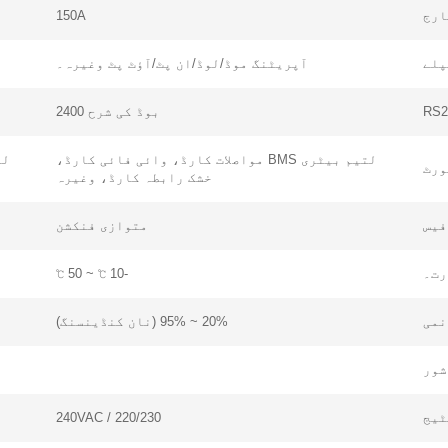
ارج
150A
راہ کرم پروڈکٹ کی قسم منتخب کریں۔
آپریٹنگ موڈ/لوڈ/ان پٹ/آؤٹ پٹ وغیرہ۔
RS2
بوڈ کی شرح 2400
لتیم بیٹری BMS مواصلات کارڈ، وائی فائی کارڈ،
ورٹ
خشک رابطہ کارڈ، وغیرہ
پیغام بھیجیں
فیس
متوازی فنکشن
رت۔
-10 ℃ ~ 50 ℃
نمی
20% ~ 95% (نان کنڈینسنگ)
شور
ٹیج
220/230 / 240VAC