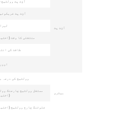
آؤٹ پٹ وولٹیج (AC)
آؤٹ پٹ فریکوئی
لہرا
آؤٹ پٹ
منتقلی کا وقت (اختیا
طاقت کی انتہ
اوور
وولٹیج کی درجہ ب
مستقل وولٹیج چارجنگ وول
بیٹری
(اختیا
فلوٹنگ چارج وولٹیج (اختیا