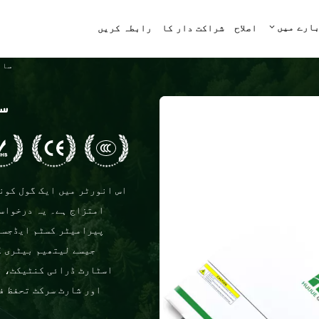
بارے میں
اصلاح
شراکت دار کا
رابطہ کریں
سابق
س
اس انورٹر میں ایک گول کون
امتزاج ہے۔ یہ درخواست
پیرامیٹر کسٹم ایڈجسٹم
جیسے لیتھیم بیٹری ک
اسٹارٹ ڈرائی کنٹیکٹ، و
اور شارٹ سرکٹ تحفظ ف