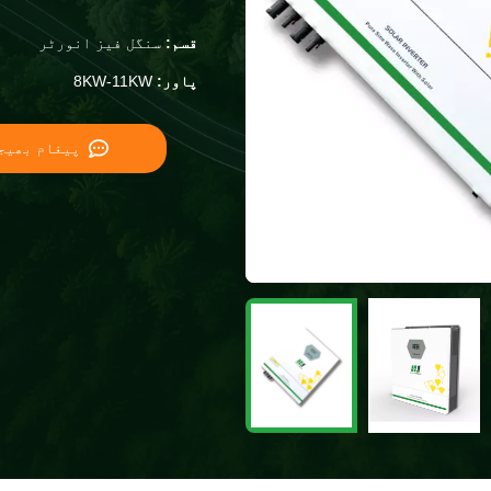
قسم:
سنگل فیز انورٹر
پاور:
8KW-11KW
پیغام بھیج