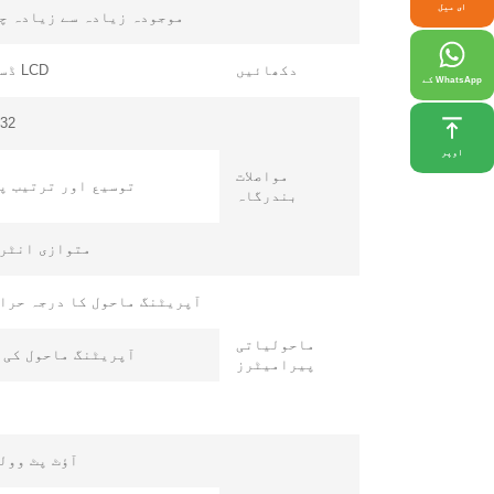
ای میل
موجودہ زیادہ سے زیادہ چ
ب
دکھائیں
LCD ڈسپلے
+ 86 18721624519
WhatsApp کے
32
اوپر
مواصلات
توسیع اور ترتیب پ
بندرگاہ
متوازی انٹر
آپریٹنگ ماحول کا درجہ حرا
ماحولیاتی
آپریٹنگ ماحول کی 
پیرامیٹرز
آؤٹ پٹ وول