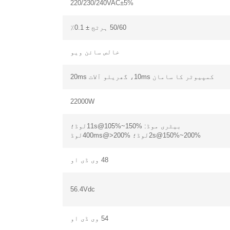
220/230/240VAC±5%
50/60 ہرٹج ± 0.1٪
خالص سائن ویو
کمپیوٹر کا سامان 10ms، گھریلو آلات 20ms
22000W
بیٹری موڈ: 11s@105%~150%لوڈ؛
2s@150%~200%لوڈ؛ 400ms@>200%لوڈ
48 وی ڈی او
56.4Vdc
54 وی ڈی او