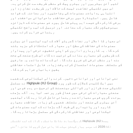
لتیم آئن بیٹریوں اور بیٹری پیک کو منظم طریقے سے حل کرتی ہے۔
اس میں تکنیکی تقاضے، ٹیسٹ کے حالات اور طریقے، نشان زد اور
انتباہی ہدایات، مصنوعات کی وضاحتیں، اور معائنہ کے قواعد
شامل ہیں۔ اسٹینڈرڈ میں برقی حفاظت، ماحولیاتی موافقت، اور
برقی کارکردگی جیسے اہم پہلو شامل ہیں، جو مصنوعات کے ڈیزائن،
مینوفیکچرنگ، معیار کے معائنہ اور ترسیل کے لیے واضح تکنیکی
رہنمائی فراہم کرتے ہیں۔
اس معیار کا اعلان اور نفاذ گھریلو آلات کے لیے لیتھیم آئن بیٹری
مصنوعات کی حفاظت کی سطح اور معیار کے استحکام کو مزید بلند
کرے گا۔ یہ کاروباری اداروں کو اپنی تحقیق، ترقی اور پیداوار
کے طریقوں کو معیاری بنانے کی ترغیب دے گا، اس طرح صنعت کی صحت
مند اور منظم ترقی کو فروغ ملے گا۔ اس کے ساتھ ساتھ، یہ صارفین
کو متعلقہ مصنوعات استعمال کرتے وقت زیادہ قابل اعتماد حفاظتی
یقین دہانیاں فراہم کرے گا۔
نئی توانائی اور توانائی ذخیرہ کرنے والی ٹیکنالوجی کے شعبے
میں ایک کلیدی کھلاڑی کے طور پر، Highjoule (HJ Group) نے مسلسل
تکنیکی جدت طرازی اور کوالٹی مینجمنٹ کو ترجیح دی ہے، قومی اور
صنعتی معیارات کی ترقی میں فعال طور پر حصہ لیا ہے۔ آگے بڑھتے
ہوئے، گروپ قومی معیارات سے رہنمائی حاصل کرتا رہے گا، لیتھیم
آئن بیٹری کی صنعت اور متعلقہ شعبوں کو زیادہ حفاظت، معیاری
کاری، اور پائیداری کی طرف آگے بڑھانے کے لیے مصنوعات کی
ٹیکنالوجی اور حفاظتی کارکردگی کو مسلسل بڑھاتا رہے گا۔
پچھلا:Highjoule (HJ گروپ) سمارٹ بلڈنگ مائیکرو گرڈز کے لیے تکنیکی
معیار کی تالیف میں حصہ لیتا ہے، سرکاری طور پر جاری
اگلا:2026 کے موسم بہار کینٹن میلے کا ہائی جول گروپ کا جائزہ: "نئی
توانائی اور ٹیلی کمیونیکیشن کی دوہری ڈرائیو کی حکمت عملی"