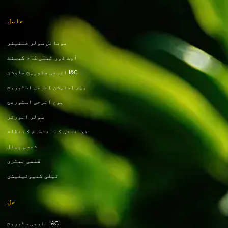
حاصل
موبائل سولر کنٹینر
آؤٹ ڈور ٹیلی کام کیبنٹ
I&C انرجی سٹوریج سلوشن
بیس اسٹیشن انرجی اسٹوریج
ہوم انرجی اسٹوریج
سولر انورٹر
توانائی کے انتظام کے نظام
شمسی پینل
شمسی بیٹری
ٹیلی کمیونیکیشن
حل
I&C انرجی سٹوریج