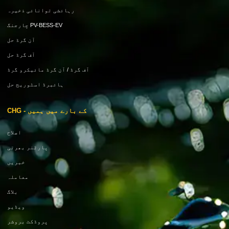
رہائشی توانائی ذخیرہ
PV-BESS-EV چارجنگ
آن گرڈ حل
آف گرڈ حل
آف گرڈ / آن گرڈ مائیکرو گرڈ
ہائبرڈ اسٹوریج حل
کے بارے میں ہمیں - CHG
اصلاح
پارٹنر بھرتی
خبریں
معاملہ
بلاگ
ویڈیو
پروڈکٹ بروشر