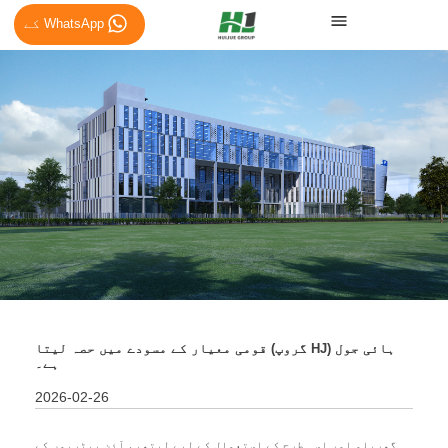
خبریں
WhatsApp کے
ہائی جول (HJ گروپ) قومی معیار کے مسودے میں حصہ لیتا
ہے۔
2026-02-26
گھریلو اور اسی طرح کے استعمال کے لیے لیتھیم آئن بیٹریوں کے