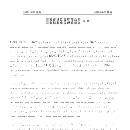
جنوری 2026 میں، قومی تجویز کردہ معیاری GB/T 46732—2025
"گھریلو اور اس سے ملتے جلتے آلات کے لیے لیتھیم آئن بیٹریوں کے
لیے تکنیکی تفصیلات"، جس کی نگرانی قومی تکنیکی کمیٹی برائے
معیاری کاری برائے گھریلو آلات (SAC/TC46) کرتی ہے اور اسے چائنا
نیشنل کونسل کے ذریعے نائٹ طور پر جاری کیا گیا تھا۔ یہ 1 مئی
2026 سے نافذ العمل ہوگا۔ ہائی جول (HJ گروپ) نے اس معیار کی
تشکیل میں بطور پرنسپل ڈرافٹنگ تنظیموں میں سے ایک کے طور پر
حصہ لیا۔
گھریلو ایپلائینسز، سمارٹ ٹرمینلز اور متعلقہ آلات میں لیتھیم
آئن بیٹریوں کا اطلاق تیزی سے پھیل رہا ہے، جس سے مصنوعات کی
حفاظت، وشوسنییتا، اور مستقل مزاجی صنعت کے اہم خدشات کا باعث
بن رہی ہے۔ اعلیٰ معیار کی مینوفیکچرنگ کی ترقی کے ملک کے جاری
فروغ اور مصنوعات کی حفاظت کی نگرانی کو مضبوط بنانے کے پس
منظر میں، متحد، سائنسی، اور قابل نفاذ تکنیکی تصریحات کا
قیام مارکیٹ کے نظم کو منظم کرنے اور صنعت کے مجموعی معیارات
کو بلند کرنے کے لیے اہم اہمیت رکھتا ہے۔
گھریلو اور اسی طرح کے آلات کے لیے لیتھیم آئن بیٹریوں کے لیے
تکنیکی تصریح گھریلو اور اسی طرح کے آلات میں استعمال ہونے والی