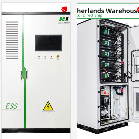
براہ کرم پروڈکٹ کی قسم منتخب کریں۔
پیغام بھیجیں