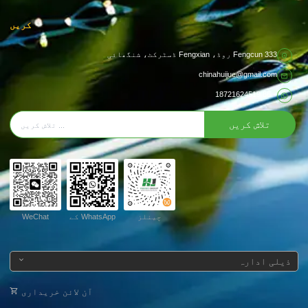
کریں
333 Fengcun روڈ، Fengxian ڈسٹرکٹ، شنگھائی
chinahuijue@gmail.com
+ 86 18721624519
تلاش کریں
چینلز
WhatsApp کے
WeChat
ذیلی ادارہ
آن لائن خریداری