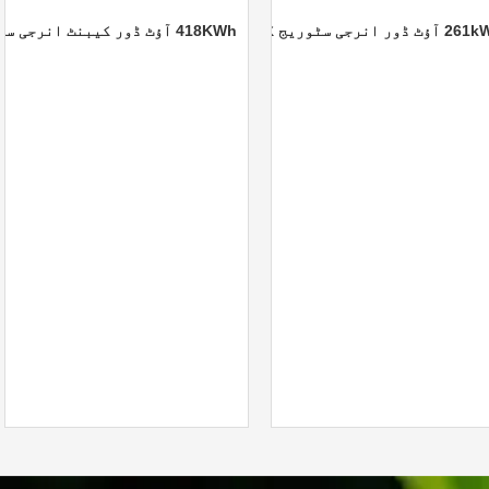
261kWh آؤٹ ڈور انرجی سٹوریج کیبنٹ
418KWh آؤٹ ڈور کیبنٹ انرجی سٹوریج سسٹم